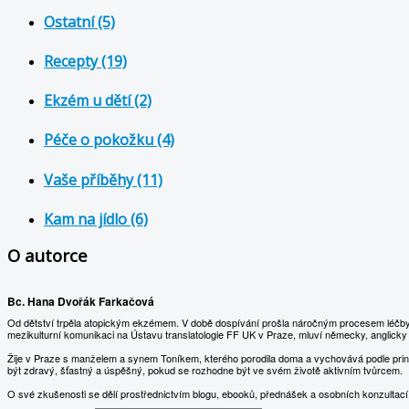
Ostatní (5)
Recepty (19)
Ekzém u dětí (2)
Péče o pokožku (4)
Vaše příběhy (11)
Kam na jídlo (6)
O autorce
Bc. Hana Dvořák Farkačová
Od dětství trpěla atopickým ekzémem. V době dospívání prošla náročným procesem léčby, co
mezikulturní komunikaci na Ústavu translatologie FF UK v Praze, mluví německy, anglicky
Žije v Praze s manželem a synem Toníkem, kterého porodila doma a vychovává podle princi
být zdravý, šťastný a úspěšný, pokud se rozhodne být ve svém životě aktivním tvůrcem.
O své zkušenosti se dělí prostřednictvím blogu, ebooků, přednášek a osobních konzultací