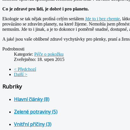
Co je zdravé pro lidi, je dobré i pro planetu.
Ekologie se tak nějak prolíná celým seriálem
Jde to i bez chemie
, lát
provázáno se zdravím planety, na které žijeme. Nemohla jsem přenést
nemusím. Jde to i jinak, a je to dokonce i poměrně snadné, dostupné,
A jaké jsou vaše oblíbené zdravé vychytávky pro plenky, praní a žen
Podrobnosti
Kategorie:
Péče o pokožku
Zveřejněno: 18. srpen 2015
< Předchozí
Další >
Rubriky
Hlavní články (8)
Zelené potraviny (5)
Vnitřní příčiny (3)