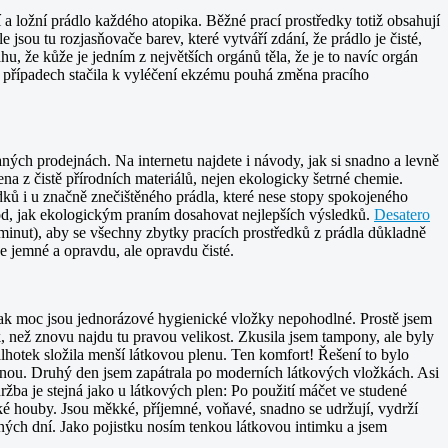
í a ložní prádlo každého atopika. Běžné prací prostředky totiž obsahují
jsou tu rozjasňovače barev, které vytváří zdání, že prádlo je čisté,
, že kůže je jedním z největších orgánů těla, že je to navíc orgán
a případech stačila k vyléčení ekzému pouhá změna pracího
aných prodejnách. Na internetu najdete i návody, jak si snadno a levně
na z čistě přírodních materiálů, nejen ekologicky šetrné chemie.
ů i u značně znečištěného prádla, které nese stopy spokojeného
vod, jak ekologickým praním dosahovat nejlepších výsledků.
Desatero
t minut), aby se všechny zbytky pracích prostředků z prádla důkladně
e jemné a opravdu, ale opravdu čisté.
jak moc jsou jednorázové hygienické vložky nepohodlné. Prostě jsem
, než znovu najdu tu pravou velikost. Zkusila jsem tampony, ale byly
alhotek složila menší látkovou plenu. Ten komfort! Řešení to bylo
lenou. Druhý den jsem zapátrala po moderních látkových vložkách. Asi
držba je stejná jako u látkových plen: Po použití máčet ve studené
é houby. Jsou měkké, příjemné, voňavé, snadno se udržují, vydrží
ených dní. Jako pojistku nosím tenkou látkovou intimku a jsem