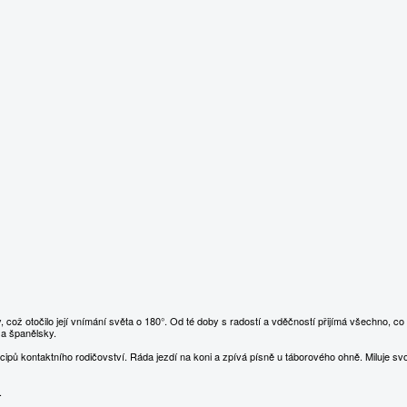
ž otočilo její vnímání světa o 180°. Od té doby s radostí a vděčností přijímá všechno, co 
 a španělsky.
pů kontaktního rodičovství. Ráda jezdí na koni a zpívá písně u táborového ohně. Miluje sv
.