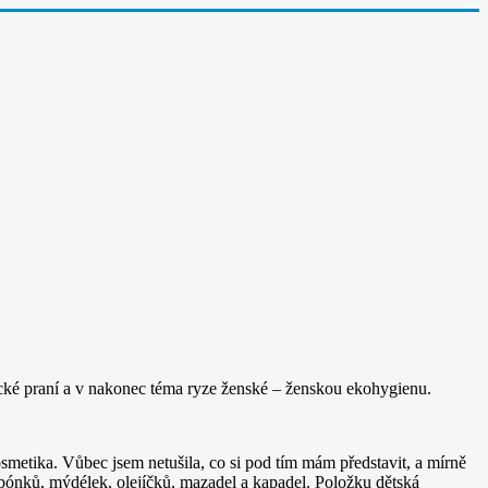
ické praní a v nakonec téma ryze ženské – ženskou ekohygienu.
metika. Vůbec jsem netušila, co si pod tím mám představit, a mírně
mpónků, mýdélek, olejíčků, mazadel a kapadel. Položku dětská