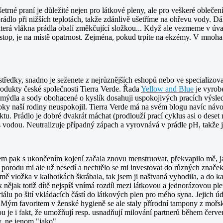
šetrné praní je důležité nejen pro látkové pleny, ale pro veškeré oblečen
lo při nižších teplotách, takže zdánlivě ušetříme na ohřevu vody. Dále 
terá vlákna prádla obalí změkčující složkou... Když ale vezmeme v úvahu
nstop, je na místě opatrnost. Zejména, pokud trpíte na ekzémy. V mnoh
ostředky, snadno je seženete z nejrůznějších eshopů nebo ve specializov
rodukty české společnosti Tierra Verde. Řada
Yellow and Blue
je vyrobe
ýdla a sody obohacené o kyslík dosahuji uspokojivých pracích výsledk
ároky naší rodiny neuspokojil. Tierra Verde má na svém blogu navíc ná
ktu. Prádlo je dobré dvakrát máchat (prodlouží prací cyklus asi o dese
vodou. Neutralizuje případný zápach a vyrovnává v prádle pH, takže j
em pak s ukončením kojení začala znovu menstruovat, překvapilo mě, 
 porodu mi ale už nesedí a nechtělo se mi investovat do různých značek
mě vložka v kalhotkách škrábala, tak jsem ji naštvaná vyhodila, a do k
k nějak totiž dítě nejspíš vnímá rozdíl mezi látkovou a jednorázovou p
riálu po šití vkládacích částí do látkových plen pro mého syna. Jejich ú
Mým favoritem v ženské hygieně se ale staly přírodní tampony z mořsk
u je i fakt, že umožňují resp. usnadňují milování partnerů během červ
, ne jenom "jako".