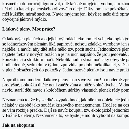
kosmetika doporučuji ignorovat, dítě krásně umyjete i vodou, a rozh
několika kapek panenského olivového oleje. Díky tomu se pokožka ko
měl kůžičku mírně suchou. Navíc myjeme jen, když se naše dítě opra
obyčejné jádrové mýdlo.
Látkové pleny. Moc práce?
O látkových plenách a o jejich výhodách ekonomických, ekologických
se jednorázovým plenám říká papírové, nejsou zdaleka vyrobeny jen z p
nejdéle, a navíc, aby dítě stále mělo tzv. pocit sucha. Jednorázové ple
najdete třeba v nových botách a je na nich napsáno, že jsou jedovaté.
konzistenci a strukturu moči. Několik hodin stará moč taky obvykle p
hodin denně, sedm dní v týdnu, zpravidla po dobu několika let, v těsn
v pleně obsažených do pokožky. Jednorázové plenky jsou navíc prak
Naproti tomu moderní látkové pleny jsou savé za použití moderně zpr
prodyšné, pokožka dítěte není zatěžována a může volně dýchat. V dn
navíc, starší děti navíc s koloběhem údržby vlastních plenek rády pom
Neznamená to, že by se dítě osypalo hned, jakmile mu obléknete jed
nějaké v zásobě jako součást krizového managementu. Hodí se na cesto
se vám rozbije pračka. Dají se navíc koupit i tzv. ekologické jednorá
v Bráně k dětem). Neznamená to, že byste je mohli vyhodit na kompos
Jak na ekopraní