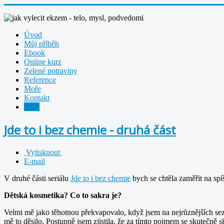
Úvod
Můj příběh
Ebook
Online kurz
Zelené potraviny
Reference
Moře
Kontakt
Blog
Jde to i bez chemie - druhá část
Vytisknout
E-mail
V druhé části seriálu
Jde to i bez chemie
bych se chtěla zaměřit na sp
Dětská kosmetika? Co to sakra je?
Velmi mě jako těhotnou překvapovalo, když jsem na nejrůznějších sez
mě to děsilo. Postupně jsem zjistila, že za tímto pojmem se skutečn