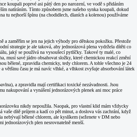
ce koupali poprvé asi pátý den po narození, ve vodě s přidáním
alším natíráním. Tímto způsobem jsme našeho synka koupali, dokud
a tu nejhorší špínu (na chodidlech, dlaních a kolenou) používáme
ě a zaměřím se jen na jejich výhody pro dětskou pokožku. Přestože
ní strategie je ale taková, aby jednorázová plena vydržela dítěti co
riálu, jaký se používá na vysoušecí pytlíčky. Takové ty malé, co
ucha, musí savé jádro obsahovat složky, které chemickou reakcí změní
sou bělené, zpravidla chemicky, tedy chlorem. A tohle všechno je 24
 a většinu času je má navíc vlhké, a vlhkost zvyšuje absorbování látek
na), a zpravidla mají certifikaci toxické nezávadnosti. Jsou
lému nakupování a vynášení jednorázových plenek ani moc práce
dnorázovku nikdy nepoužila. Naopak, pro vlastní klid mám vždycky
 vaše dítě průjem a kadí co pět minut, a doslova vás zachrání, když
idla nebývají bělené chlorem, ale kyslíkem (seženete v DM nebo
ami jednorázových plen nesrovnatelně menší.