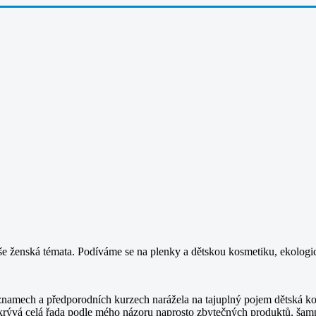
íše ženská témata. Podíváme se na plenky a dětskou kosmetiku, ekolog
namech a předporodních kurzech narážela na tajuplný pojem dětská kos
ě skrývá celá řada podle mého názoru naprosto zbytečných produktů, ša