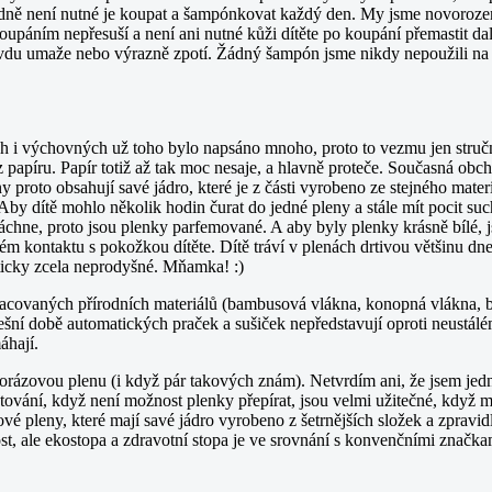
odně není nutné je koupat a šampónkovat každý den. My jsme novorozen
upáním nepřesuší a není ani nutné kůži dítěte po koupání přemastit d
vdu umaže nebo výrazně zpotí. Žádný šampón jsme nikdy nepoužili na n
 i výchovných už toho bylo napsáno mnoho, proto to vezmu jen stručn
apíru. Papír totiž až tak moc nesaje, a hlavně proteče. Současná obchod
ny proto obsahují savé jádro, které je z části vyrobeno ze stejného mate
 Aby dítě mohlo několik hodin čurat do jedné pleny a stále mít pocit s
áchne, proto jsou plenky parfemované. A aby byly plenky krásně bílé, j
ém kontaktu s pokožkou dítěte. Dítě tráví v plenách drtivou většinu dne
ticky zcela neprodyšné. Mňamka! :)
acovaných přírodních materiálů (bambusová vlákna, konopná vlákna, bavl
ešní době automatických praček a sušiček nepředstavují oproti neustá
áhají.
norázovou plenu (i když pár takových znám). Netvrdím ani, že jsem je
vání, když není možnost plenky přepírat, jsou velmi užitečné, když má
zové pleny, které mají savé jádro vyrobeno z šetrnějších složek a zprav
t, ale ekostopa a zdravotní stopa je ve srovnání s konvenčními značk