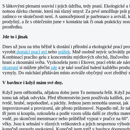
S látkovými plenami souvisí i jejich údržba, tedy praní. Ekologické a 
notnou dávku chemie, která má různý smysl: Za prvé umožňuje prát prád
zatímco ve skutečnosti není. A samozřejmostí je parfemace a aviváž, k
prodyšný, a že s oblečením jsme v kontaktu tak či onak prakticky no
prostředku.
Jde to i jinak
Dnes už jsou na trhu běžně k dostání i přírodní a ekologické prací pr
vyrobit
domácí prací gel
nebo
prášek
. Mně osobně nejvíc uchvátily p
Kombinací pracího gelu z koncentrátu mýdlových ořechů, žlučového m
hraní a zkoumání světa. Vyzkoušela jsem i Ekover, prací efekt ale n
ekopraní
si můžete přečíst
zde
a je také součástí balení každého produ
vymyly. Do máchání přidávám místo aviváže obyčejný ocet zředěný s 
V bavlnce i když mám své dny.
Když jsem otěhotněla, nějakou dobu jsem To nemusela řešit. Když js
tomu tak nějak odvykla. Před těhotenstvím jsem používala kalíšek, po
tvrdé, hrubé, nepohodlné, a páchly. Jednou jsem nemohla usnout, jak 
improvizované a provizorní, ale přesto průlomové. Napadlo mě, že ta
tři jsem si koupila, ozkoušela a podle vzoru ušila další ze zbytku mate
vodě, po skončení menstruace nebo průběžně vyprat v pračce na 60°. 
věky. Jsou k sehnání v různých velikostech a jejich nespornou výhodo
konečně opravdu spokojená. Konečně jsem totiž v bavlnce doopravdy