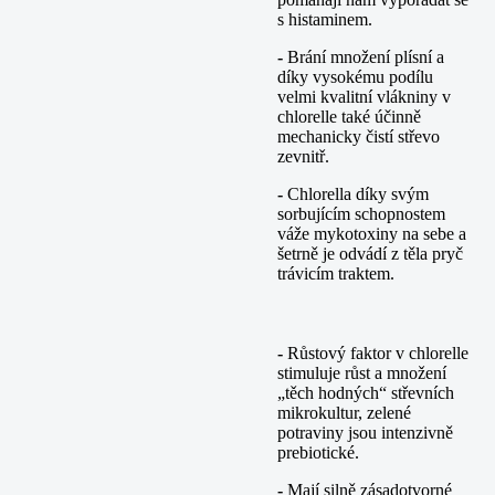
s histaminem.
-
Brání množení plísní a
díky vysokému podílu
velmi kvalitní vlákniny v
chlorelle také účinně
mechanicky čistí střevo
zevnitř.
-
Chlorella díky svým
sorbujícím schopnostem
váže mykotoxiny na sebe a
šetrně je odvádí z těla pryč
trávicím traktem.
-
Růstový faktor v chlorelle
stimuluje růst a množení
„těch hodných“ střevních
mikrokultur, zelené
potraviny jsou intenzivně
prebiotické.
-
Mají silně zásadotvorné