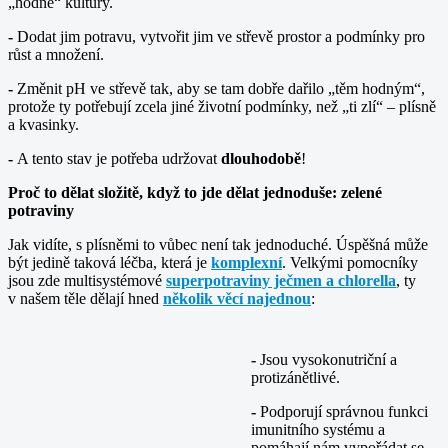
„hodné“ kultury.
-
Dodat jim potravu, vytvořit jim ve střevě prostor a podmínky pro
růst a množení.
-
Změnit pH ve střevě tak, aby se tam dobře dařilo „těm hodným“,
protože ty potřebují zcela jiné životní podmínky, než „ti zlí“ – plísně
a kvasinky.
-
A tento stav je potřeba udržovat
dlouhodobě
!
Proč to dělat složitě, když to jde dělat jednoduše: zelené
potraviny
Jak vidíte, s plísněmi to vůbec není tak jednoduché. Úspěšná může
být jedině taková léčba, která je
komplexní
. Velkými pomocníky
jsou zde multisystémové
superpotraviny ječmen a chlorella
, ty
v našem těle dělají hned
několik věcí najednou
:
-
Jsou vysokonutriční a
protizánětlivé.
-
Podporují správnou funkci
imunitního systému a
pomáhají nám vypořádat se