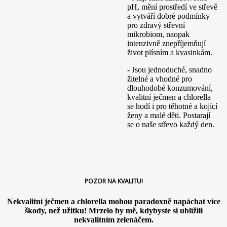
pH, mění prostředí ve střevě
a vytváří dobré podmínky
pro zdravý střevní
mikrobiom, naopak
intenzivně znepříjemňují
život plísním a kvasinkám.
-
Jsou jednoduché, snadno
žitelné a vhodné pro
dlouhodobé konzumování,
kvalitní ječmen a chlorella
se hodí i pro těhotné a kojící
ženy a malé děti. Postarají
se o naše střevo každý den.
POZOR NA KVALITU!
Nekvalitní ječmen a chlorella mohou paradoxně napáchat více
škody, než užitku! Mrzelo by mě, kdybyste si ublížili
nekvalitním zelenáčem.