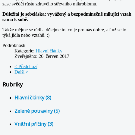
zase svědčí růstu zdravého střevního mikrobiomu.
Důležitá je sebeláska: vyvážený a bezpodmínečně milující vztah
sama k sobě.
Takže mějme se rádi a dělejme to, co je pro nás dobré, ať už se to
týká jídla nebo vztahů. :)
Podrobnosti
Kategorie:
Hlavní články
Zveřejněno: 26. červen 2017
< Předchozí
Další >
Rubriky
Hlavní články (8)
Zelené potraviny (5)
Vnitřní příčiny (3)