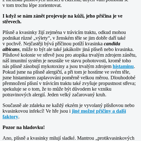
v tom trochu lépe zorientovat.
I když se nám zánět projevuje na kůži, jeho příčina je ve
střevech.
Plísně a kvasinky žijí zejména v trávicím traktu, odkud mohou
podnikat různé „výlety“, v ženském těle se jim dobře daří také
v pochvě. Nejčastěji bývá příčinou potíží kvasinka
candida
albicans
, může to být ale také jakákoliv jiná plíseň nebo kvasinka.
Plísňové kolonie ve střevě jsou pro atopika trvalým zdrojem zánětu,
náš imunitní systém je neustále ve stavu pohotovosti, kromě toho
nás plísně zásobují mykotoxiny a jsou trvalým zdrojem
histaminu
.
Pokud jsme na plísně alergičtí, a při tom je hostíme ve svém těle,
jsme histaminem zaplavováni poměrně velkou měrou. Dlouhodobé
přemnožení plísní v trávicím traktu také zvyšuje propustnost střeva;
spekuluje se o tom, že to může být důvodem ke vzniku
potravinových alergií. Jeden velký začarovaný kruh.
Současně ale zdaleka ne každý ekzém je vyvolaný plísňovou nebo
kvasinkovou infekcí! Ve hře jsou i
jiné možné příčiny a další
faktory
.
Pozor na hladovku!
Ano, plísně a kvasinky milují sladké. Mantrou „protikvasinkových