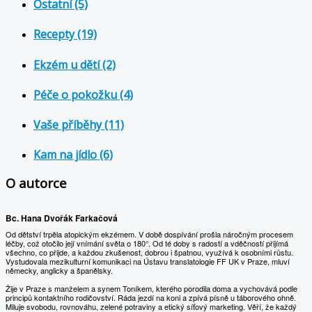
Ostatní (5)
Recepty (19)
Ekzém u dětí (2)
Péče o pokožku (4)
Vaše příběhy (11)
Kam na jídlo (6)
O autorce
Bc. Hana Dvořák Farkačová
Od dětství trpěla atopickým ekzémem. V době dospívání prošla náročným procesem
léčby, což otočilo její vnímání světa o 180°. Od té doby s radostí a vděčností přijímá
všechno, co přijde, a každou zkušenost, dobrou i špatnou, využívá k osobními růstu.
Vystudovala mezikulturní komunikaci na Ústavu translatologie FF UK v Praze, mluví
německy, anglicky a španělsky.
Žije v Praze s manželem a synem Toníkem, kterého porodila doma a vychovává podle
principů kontaktního rodičovství. Ráda jezdí na koni a zpívá písně u táborového ohně.
Miluje svobodu, rovnováhu, zelené potraviny a etický síťový marketing. Věří, že každý