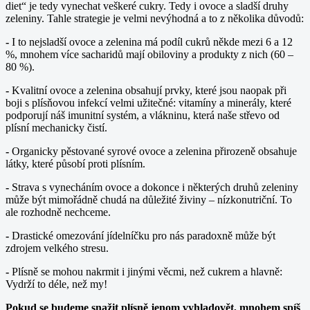
diet“ je tedy vynechat veškeré cukry. Tedy i ovoce a sladší druhy
zeleniny. Tahle strategie je velmi nevýhodná a to z několika důvodů:
-
I to nejsladší ovoce a zelenina má podíl cukrů někde mezi 6 a 12
%, mnohem více sacharidů mají obiloviny a produkty z nich (60 –
80 %).
-
Kvalitní ovoce a zelenina obsahují prvky, které jsou naopak při
boji s plísňovou infekcí velmi užitečné: vitamíny a minerály, které
podporují náš imunitní systém, a vlákninu, která naše střevo od
plísní mechanicky čistí.
-
Organicky pěstované syrové ovoce a zelenina přirozeně obsahuje
látky, které působí proti plísním.
-
Strava s vynecháním ovoce a dokonce i některých druhů zeleniny
může být mimořádně chudá na důležité živiny – nízkonutriční. To
ale rozhodně nechceme.
-
Drastické omezování jídelníčku pro nás paradoxně může být
zdrojem velkého stresu.
-
Plísně se mohou nakrmit i jinými věcmi, než cukrem a hlavně:
Vydrží to déle, než my!
Pokud se budeme snažit plísně jenom vyhladovět, mnohem spíš