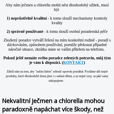
Aby nám ječmen a chlorella mohli nést dlouhodobý užitek, musí
být
1) neprůstřelně kvalitní
- k tomu slouží mechanismy kontroly
kvality
2) správně používané
- k tomu slouží osobní poradenská péče
Zkušený poradce vytváří řešení na míru konkrétní rodině - poradí s
dávkováním, způsobem používání, pomůže překonat případné
náročné situace, zkrátka stane se vaším přítelem na telefonu.
Pokud ještě nemáte svého poradce zelených potravin, můj tým
je vám k dispozici. (
KONTAKT
)
Záleží nám na tom, aby "našim lidem" zelenáč opravdu pomáhal. Posíláme dál stejné
produkty, které dlouhodobě doma jíme i s našimi dětmi, a za stejné ceny, za jaké samy
nakupujeme.
Nekvalitní ječmen a chlorella mohou
paradoxně napáchat více škody
, než