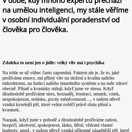
V době, kdy mnoho expertů přechází
na umělou inteligenci, my stále věříme
v osobní individuální poradenství od
člověka pro člověka.
Zdaleka to není jen o jídle: velký vliv má i psychika
Na tohle se už vůbec často zapomíná. Faktem ale je, že to, jaké
prožíváme emoce, má přímý vliv na složení a kvalitu našeho
mikrobiomu, na funkci našeho imunitního systému a na naše zdraví
obecně. Plísně a kvasinky milují, když jsme ve stresu. Když
dlouhodobě prožíváme stres, beznaděj, frustraci, smutek, vztek,
nespokojenost, nelásku, pocity méněcenn
osti…, v našem střevě
vzniká kyselejší pH, které velmi svědčí právě růstu plísní a
kvasinek.
Naopak, když jsme v pohodě a dlouhodobě prožíváme radost,
bezpečí, ukotvení, spokojenost, lásku, štěstí, vědomí vlastní
hodnoty, apod., v našem střevě vzniká příjemné zásaditější pH, které