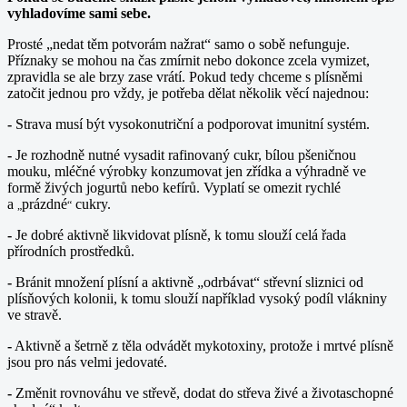
vyhladovíme sami sebe.
Prosté „nedat těm potvorám nažrat“ samo o sobě nefunguje.
Příznaky se mohou na čas zmírnit nebo dokonce zcela vymizet,
zpravidla se ale brzy zase vrátí. Pokud tedy chceme s plísněmi
zatočit jednou pro vždy, je potřeba dělat několik věcí najednou:
-
Strava musí být vysokonutriční a podporovat imunitní systém.
-
Je rozhodně nutné vysadit rafinovaný cukr, bílou pšeničnou
mouku, mléčné výrobky konzumovat jen zřídka a výhradně ve
formě živých jogurtů nebo kefírů. Vyplatí se omezit rychlé
a
prázdné
cukry.
„
“
-
Je dobré aktivně likvidovat plísně, k tomu slouží celá řada
přírodních prostředků.
-
Bránit množení plísní a aktivně „odrbávat“ střevní sliznici od
plísňových kolonii, k tomu slouží například vysoký podíl vlákniny
ve stravě.
-
Aktivně a šetrně z těla odvádět mykotoxiny, protože i mrtvé plísně
jsou pro nás velmi jedovaté.
-
Změnit rovnováhu ve střevě, dodat do střeva živé a životaschopné