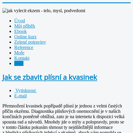
Úvod
Můj příběh
Ebook
Online kurz
Zelené potraviny
Reference
Moře
Kontakt
Blog
Jak se zbavit plísní a kvasinek
Vytisknout
E-mail
Přemnožení kvasinek popřípadě plísní je jednou z velmi častých
příčin ekzému. Diagnostika plísňových onemocnění je v našich
končinách poměrně obtížná, zato je na internetu k dispozici velká
spousta rad a návodů. Mnohdy jde o mýty a polopravdy, proto se
v tomto článku pokusím shrnout ty nejdůležitější informace
z hlediska plísňových infekcí a ekzémů, abych vám pomohla se