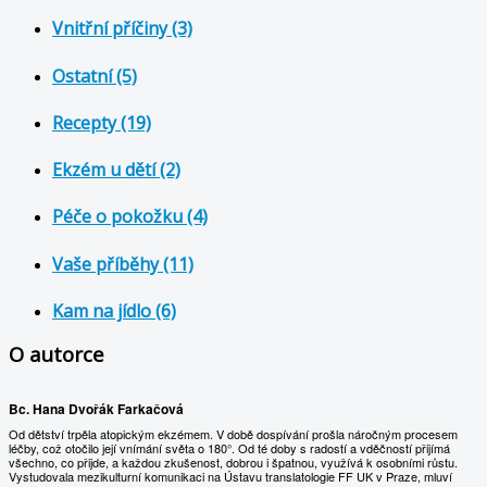
Vnitřní příčiny (3)
Ostatní (5)
Recepty (19)
Ekzém u dětí (2)
Péče o pokožku (4)
Vaše příběhy (11)
Kam na jídlo (6)
O autorce
Bc. Hana Dvořák Farkačová
Od dětství trpěla atopickým ekzémem. V době dospívání prošla náročným procesem
léčby, což otočilo její vnímání světa o 180°. Od té doby s radostí a vděčností přijímá
všechno, co přijde, a každou zkušenost, dobrou i špatnou, využívá k osobními růstu.
Vystudovala mezikulturní komunikaci na Ústavu translatologie FF UK v Praze, mluví