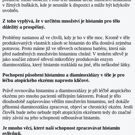
v žírných buňkách, kde je neustále k dispozici a může být kdykoliv
uvolněn.
Z toho vyplývá, že v určitém množství je histamin pro tělo
důležitý a prospěšný.
Problémy nastanou až ve chvíli, kdy je ho v těle moc. Kromě v těle
produkovaných vlastních zásob se histamin do těla dostává zejména
potravou. Proto máme již ve střevech ochranou bariéru, která nás
před nadměrných množstvím histaminu chrání: V tenkém střevě je
jako součást zdravé střevní mikroflóry produkován enzym
diaminoxidáza, který histamin rozkládá na jiné, tělu neškodné látky.
Pochopení působení histaminu a diaminoxidázy v těle je pro
léčbu atopického ekzému naprosto klíčové.
Právě rovnováha histaminu a diaminoxidázy je při léčbě atopického
ekzému pro mnoho pacientú stěžejním faktorem. Pokud je tělo
dlouhodobě zaplavováno větším množstvím histaminu, než dokáže
přítomná diaminoxidáza zpracovat, objeví se chronický ekzém. Jestli
člověk bude nebo nebude trpět atopickým ekzémem tedy do značné
míry závisí na jeho schopnosti odbourávat histamin.
Je mnoho věcí, které naši schopnost zpracovávat histamin
ovlivňují.