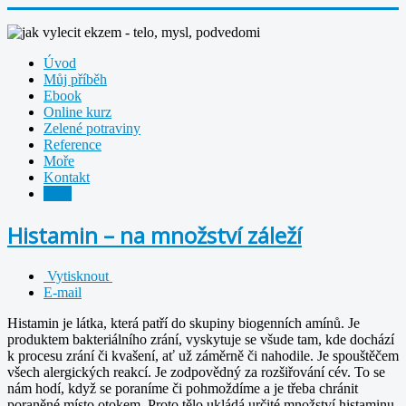
Úvod
Můj příběh
Ebook
Online kurz
Zelené potraviny
Reference
Moře
Kontakt
Blog
Histamin – na množství záleží
Vytisknout
E-mail
Histamin je látka, která patří do skupiny biogenních amínů. Je
produktem bakteriálního zrání, vyskytuje se všude tam, kde dochází
k procesu zrání či kvašení, ať už záměrně či nahodile. Je spouštěčem
všech alergických reakcí. Je zodpovědný za rozšiřování cév. To se
nám hodí, když se poraníme či pohmoždíme a je třeba chránit
poraněné místo otokem. Proto tělo ukládá určité množství histaminu