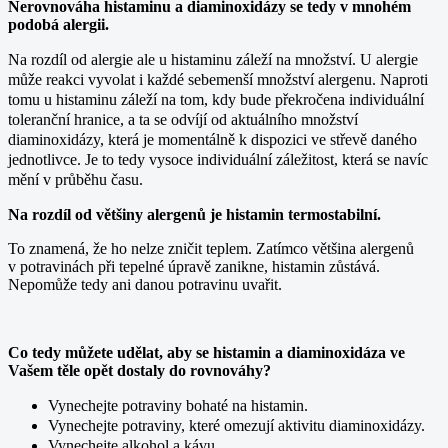
Nerovnováha histaminu a diaminoxidázy se tedy v mnohém
podobá alergii.
Na rozdíl od alergie ale u histaminu záleží na množství. U alergie
může reakci vyvolat i každé sebemenší množství alergenu. Naproti
tomu u histaminu záleží na tom, kdy bude překročena individuální
toleranční hranice, a ta se odvíjí od aktuálního množství
diaminoxidázy, která je momentálně k dispozici ve střevě daného
jednotlivce. Je to tedy vysoce individuální záležitost, která se navíc
mění v průběhu času.
Na rozdíl od většiny alergenů je histamin termostabilní.
To znamená, že ho nelze zničit teplem. Zatímco většina alergenů
v potravinách při tepelné úpravě zanikne, histamin zůstává.
Nepomůže tedy ani danou potravinu uvařit.
Co tedy můžete udělat, aby se histamin a diaminoxidáza ve
Vašem těle opět dostaly do rovnováhy?
Vynechejte potraviny bohaté na histamin.
Vynechejte potraviny, které omezují aktivitu diaminoxidázy.
Vynechejte alkohol a kávu.