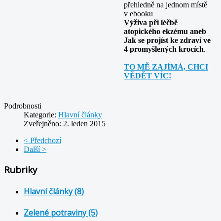
přehledně na jednom místě
v ebooku
Výživa při léčbě
atopického ekzému aneb
Jak se projíst ke zdraví ve
4 promyšlených krocích
.
TO MĚ ZAJÍMÁ, CHCI
VĚDĚT VÍC!
Podrobnosti
Kategorie:
Hlavní články
Zveřejněno: 2. leden 2015
< Předchozí
Další >
Rubriky
Hlavní články (8)
Zelené potraviny (5)