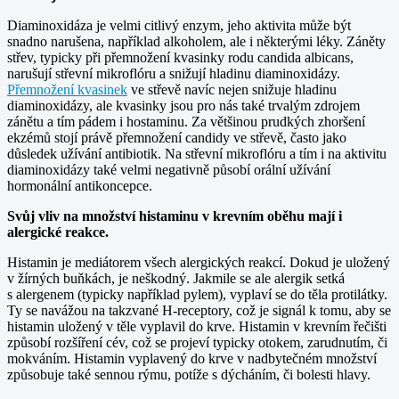
Diaminoxidáza je velmi citlivý enzym, jeho aktivita může být
snadno narušena, například alkoholem, ale i některými léky. Záněty
střev, typicky při přemnožení kvasinky rodu candida albicans,
narušují střevní mikroflóru a snižují hladinu diaminoxidázy.
Přemnožení kvasinek
ve střevě navíc nejen snižuje hladinu
diaminoxidázy, ale kvasinky jsou pro nás také trvalým zdrojem
zánětu a tím pádem i hostaminu. Za většinou prudkých zhoršení
ekzémů stojí právě přemnožení candidy ve střevě, často jako
důsledek užívání antibiotik. Na střevní mikroflóru a tím i na aktivitu
diaminoxidázy také velmi negativně působí orální užívání
hormonální antikoncepce.
Svůj vliv na množství histaminu v krevním oběhu mají i
alergické reakce.
Histamin je mediátorem všech alergických reakcí. Dokud je uložený
v žírných buňkách, je neškodný. Jakmile se ale alergik setká
s alergenem (typicky například pylem), vyplaví se do těla protilátky.
Ty se navážou na takzvané H-receptory, což je signál k tomu, aby se
histamin uložený v těle vyplavil do krve. Histamin v krevním řečišti
způsobí rozšíření cév, což se projeví typicky otokem, zarudnutím, či
mokváním. Histamin vyplavený do krve v nadbytečném množství
způsobuje také sennou rýmu, potíže s dýcháním, či bolesti hlavy.