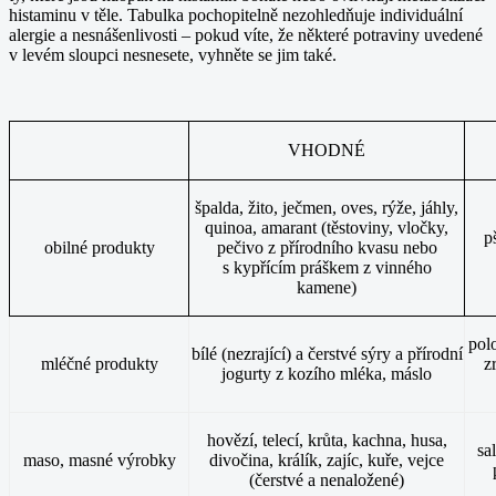
histaminu v těle. Tabulka pochopitelně nezohledňuje individuální
alergie a nesnášenlivosti – pokud víte, že některé potraviny uvedené
v levém sloupci nesnesete, vyhněte se jim také.
VHODNÉ
špalda, žito, ječmen, oves, rýže, jáhly,
quinoa, amarant (těstoviny, vločky,
p
obilné produkty
pečivo z přírodního kvasu nebo
s kypřícím práškem z vinného
kamene)
pol
bílé (nezrající) a čerstvé sýry a přírodní
mléčné produkty
z
jogurty z kozího mléka, máslo
hovězí, telecí, krůta, kachna, husa,
sa
maso, masné výrobky
divočina, králík, zajíc, kuře, vejce
(čerstvé a nenaložené)