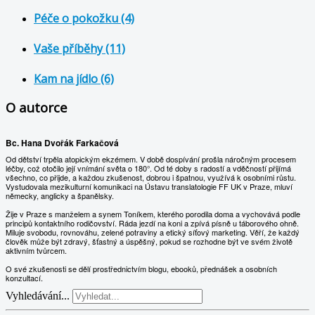
Péče o pokožku (4)
Vaše příběhy (11)
Kam na jídlo (6)
O autorce
Bc. Hana Dvořák Farkačová
Od dětství trpěla atopickým ekzémem. V době dospívání prošla náročným procesem
léčby, což otočilo její vnímání světa o 180°. Od té doby s radostí a vděčností přijímá
všechno, co přijde, a každou zkušenost, dobrou i špatnou, využívá k osobními růstu.
Vystudovala mezikulturní komunikaci na Ústavu translatologie FF UK v Praze, mluví
německy, anglicky a španělsky.
Žije v Praze s manželem a synem Toníkem, kterého porodila doma a vychovává podle
principů kontaktního rodičovství. Ráda jezdí na koni a zpívá písně u táborového ohně.
Miluje svobodu, rovnováhu, zelené potraviny a etický síťový marketing. Věří, že každý
člověk může být zdravý, šťastný a úspěšný, pokud se rozhodne být ve svém životě
aktivním tvůrcem.
O své zkušenosti se dělí prostřednictvím blogu, ebooků, přednášek a osobních
konzultací.
Vyhledávání...