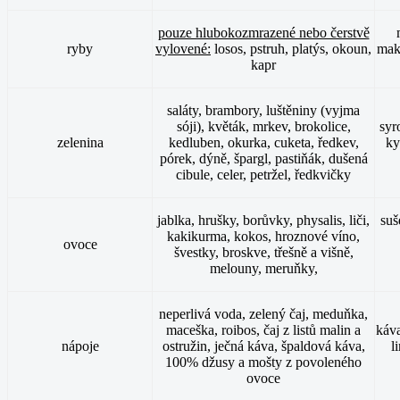
pouze hlubokozmrazené nebo čerstvě
ryby
vylovené:
losos, pstruh, platýs, okoun,
makr
kapr
saláty, brambory, luštěniny (vyjma
sóji), květák, mrkev, brokolice,
syr
zelenina
kedluben, okurka, cuketa, ředkev,
ky
pórek, dýně, špargl, pastiňák, dušená
cibule, celer, petržel, ředkvičky
jablka, hrušky, borůvky, physalis, liči,
suš
kakikurma, kokos, hroznové víno,
ovoce
švestky, broskve, třešně a višně,
melouny, meruňky,
neperlivá voda, zelený čaj, meduňka,
maceška, roibos, čaj z listů malin a
káva
nápoje
ostružin, ječná káva, špaldová káva,
l
100% džusy a mošty z povoleného
ovoce