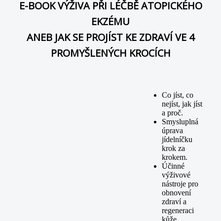
E-BOOK VÝŽIVA PŘI LÉČBĚ ATOPICKÉHO
EKZÉMU
ANEB JAK SE PROJÍST KE ZDRAVÍ VE 4
PROMYŠLENÝCH KROCÍCH
Co jíst, co
nejíst, jak jíst
a proč.
Smysluplná
úprava
jídelníčku
krok za
krokem.
Účinné
výživové
nástroje pro
obnovení
zdraví a
regeneraci
kůže.