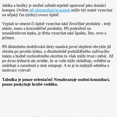
Jablka a hrušky je možné zařadit tepelně upravené jako domácí
kompot. Ovšem
při přemnožení kvasinek
může být nutné vynechat
na nějaký čas (týdny) ovoce úplně.
Vyplatí se omezit či úplně vynechat také živočišné produkty - tedy
máslo, maso a kozomléčné produkty. Při podezření na
nesnášenlivost lepku, je třeba vynechat také špaldu, žito, oves a
ječmen.
Při důsledném dodržování diety nastává první zlepšení obvykle již
zhruba po prvním týdnu, u dlouhodobě podrážděného zažívacího
traktu a hodně rozbouřeného ekzému to však může trvat i měsíc. Již
po dvou týdnech ale uvidíte, že se vaše kůže zklidňuje, svědění se
zmírňuje a zarudnutí a otok ustupuje. A to je ta nejlepší odměna a
motivace vytrvat!
Tabulka je pouze orientační! Nenahrazuje osobní konzultaci,
pouze poskytuje hrubé vodítko.