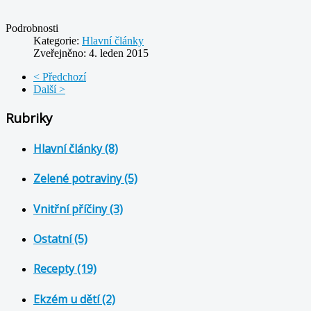
Podrobnosti
Kategorie:
Hlavní články
Zveřejněno: 4. leden 2015
< Předchozí
Další >
Rubriky
Hlavní články (8)
Zelené potraviny (5)
Vnitřní příčiny (3)
Ostatní (5)
Recepty (19)
Ekzém u dětí (2)