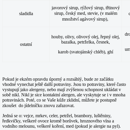
javorový sirup, rýžový sirup, třtinový
sirup,
český med, stevie,
(v malém
sladidla
množství agávový sirup),
dr
houby, olivy, olivový olej, řepný olej,
bazalka, petrželka, česnek,
ostatní
um
karob (svatojánský chléb), ghí
Pokud je ekzém opravdu úporný a rozsáhlý, bude ze začátku
vhodné vynechat ještě další potraviny. Jsou to potraviny, které často
vystupují jako alergeny, nebo mají zvýšenou schopnost ukládat v
sobě nikl. Nikl je sice kontaktní alergen, ale vyskytuje se i v mnoha
potravinách. Poté, co se Vaše kůže zklidní, můžete je postupně
zkoušet do jídelníčku
znovu zařazovat
.
Jedná se o: vejce, mrkev, celer, petržel, brambory, luštěniny,
ředkvičky, veškeré ovoce kromě borůvek, hroznového vína a
vodního melounu, veškeré koření, med (pokud je alergie na pyl).