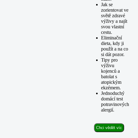
Jak se
zorientovat ve
světě zdravé
výživy a najít
svou vlastní
cestu.
Eliminační
dieta, kdy ji
použít a na co
si dát pozor.
Tipy pro
výživu
kojenců a
batolat s
atopickým
ekzémem.
Jednoduchý
domácí test
potravinových
alergií.
Chci vědět víc