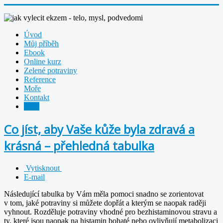
Úvod
Můj příběh
Ebook
Online kurz
Zelené potraviny
Reference
Moře
Kontakt
Blog
Co jíst, aby Vaše kůže byla zdravá a
krásná – přehledná tabulka
Vytisknout
E-mail
Následující tabulka by Vám měla pomoci snadno se zorientovat
v tom, jaké potraviny si můžete dopřát a kterým se naopak raději
vyhnout. Rozděluje potraviny vhodné pro bezhistaminovou stravu a
ty, které jsou naopak na histamin bohaté nebo ovlivňují metabolizaci