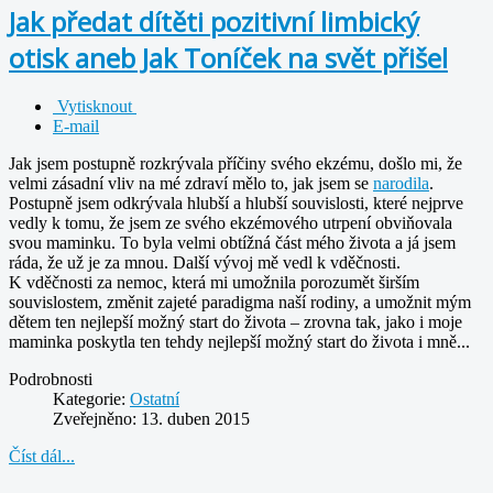
Jak předat dítěti pozitivní limbický
otisk aneb Jak Toníček na svět přišel
Vytisknout
E-mail
Jak jsem postupně rozkrývala příčiny svého ekzému, došlo mi, že
velmi zásadní vliv na mé zdraví mělo to, jak jsem se
narodila
.
Postupně jsem odkrývala hlubší a hlubší souvislosti, které nejprve
vedly k tomu, že jsem ze svého ekzémového utrpení obviňovala
svou maminku. To byla velmi obtížná část mého života a já jsem
ráda, že už je za mnou. Další vývoj mě vedl k vděčnosti.
K vděčnosti za nemoc, která mi umožnila porozumět širším
souvislostem, změnit zajeté paradigma naší rodiny, a umožnit mým
dětem ten nejlepší možný start do života – zrovna tak, jako i moje
maminka poskytla ten tehdy nejlepší možný start do života i mně...
Podrobnosti
Kategorie:
Ostatní
Zveřejněno: 13. duben 2015
Číst dál...