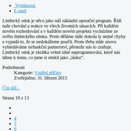
Vytisknout
E-mail
Limbický otisk je něco jako náš základní operační program. Řídí
naše chování a reakce ve všech životních situacích. Při každém
novém rozhodování a v každém novém projektu vycházíme ze
svého limbického otisku. Proto děláme stále dokola ty stejné chyby
a vypadá to, že se nedokážeme poučit. Proto třeba stále znovu
vyhledáváme nefunkční partnerství, přestože nás to zraňuje.
Limbický otisk je zkrátka velmi silné naprogramování, které nás
táhne k tomu, co jsme si otiskli jako „lásku“.
Podrobnosti
Kategorie:
Vnitřní příčiny
Zveřejněno: 31. březen 2015
Číst dál...
Strana 10 z 13
4
5
6