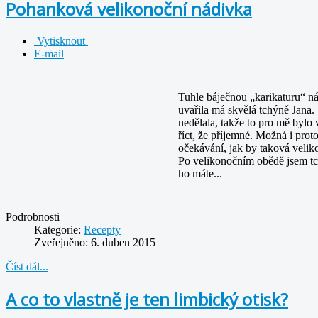
Pohanková velikonoční nádivka
Vytisknout
E-mail
Tuhle báječnou „karikaturu“ ná
uvařila má skvělá tchýně Jana
nedělala, takže to pro mě bylo
říct, že příjemné. Možná i prot
očekávání, jak by taková velik
Po velikonočním obědě jsem tch
ho máte...
Podrobnosti
Kategorie:
Recepty
Zveřejněno: 6. duben 2015
Číst dál...
A co to vlastně je ten limbický otisk?