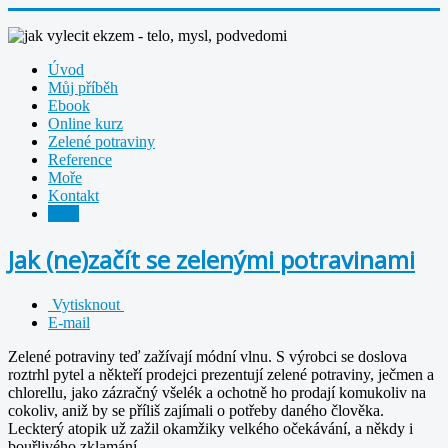
Úvod
Můj příběh
Ebook
Online kurz
Zelené potraviny
Reference
Moře
Kontakt
Blog
Jak (ne)začít se zelenými potravinami
Vytisknout
E-mail
Zelené potraviny teď zažívají módní vlnu. S výrobci se doslova
roztrhl pytel a někteří prodejci prezentují zelené potraviny, ječmen a
chlorellu, jako zázračný všelék a ochotně ho prodají komukoliv na
cokoliv, aniž by se příliš zajímali o potřeby daného člověka.
Leckterý atopik už zažil okamžiky velkého očekávání, a někdy i
bouřlivého zklamání.