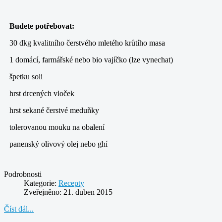
Budete potřebovat:
30 dkg kvalitního čerstvého mletého krůtího masa
1 domácí, farmářské nebo bio vajíčko (lze vynechat)
špetku soli
hrst drcených vloček
hrst sekané čerstvé meduňky
tolerovanou mouku na obalení
panenský olivový olej nebo ghí
Podrobnosti
Kategorie:
Recepty
Zveřejněno: 21. duben 2015
Číst dál...