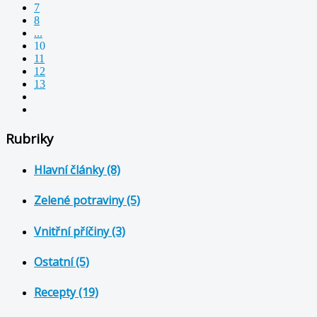
7
8
...
10
11
12
13
Rubriky
Hlavní články (8)
Zelené potraviny (5)
Vnitřní příčiny (3)
Ostatní (5)
Recepty (19)