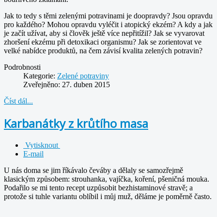
Jak to tedy s těmi zelenými potravinami je doopravdy? Jsou opravdu
pro každého? Mohou opravdu vyléčit i atopický ekzém? A kdy a jak
je začít užívat, aby si člověk ještě více nepřitížil? Jak se vyvarovat
zhoršení ekzému při detoxikaci organismu? Jak se zorientovat ve
velké nabídce produktů, na čem závisí kvalita zelených potravin?
Podrobnosti
Kategorie:
Zelené potraviny
Zveřejněno: 27. duben 2015
Číst dál...
Karbanátky z krůtího masa
Vytisknout
E-mail
U nás doma se jim říkávalo čeváby a dělaly se samozřejmě
klasickým způsobem: strouhanka, vajíčka, koření, pšeničná mouka.
Podařilo se mi tento recept uzpůsobit bezhistaminové stravě; a
protože si tuhle variantu oblíbil i můj muž, děláme je poměrně často.