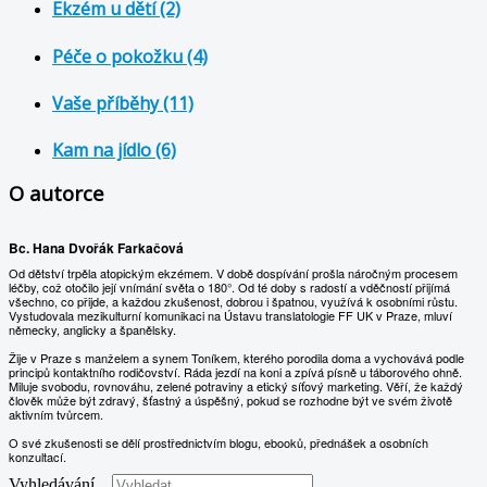
Ekzém u dětí (2)
Péče o pokožku (4)
Vaše příběhy (11)
Kam na jídlo (6)
O autorce
Bc. Hana Dvořák Farkačová
Od dětství trpěla atopickým ekzémem. V době dospívání prošla náročným procesem
léčby, což otočilo její vnímání světa o 180°. Od té doby s radostí a vděčností přijímá
všechno, co přijde, a každou zkušenost, dobrou i špatnou, využívá k osobními růstu.
Vystudovala mezikulturní komunikaci na Ústavu translatologie FF UK v Praze, mluví
německy, anglicky a španělsky.
Žije v Praze s manželem a synem Toníkem, kterého porodila doma a vychovává podle
principů kontaktního rodičovství. Ráda jezdí na koni a zpívá písně u táborového ohně.
Miluje svobodu, rovnováhu, zelené potraviny a etický síťový marketing. Věří, že každý
člověk může být zdravý, šťastný a úspěšný, pokud se rozhodne být ve svém životě
aktivním tvůrcem.
O své zkušenosti se dělí prostřednictvím blogu, ebooků, přednášek a osobních
konzultací.
Vyhledávání...