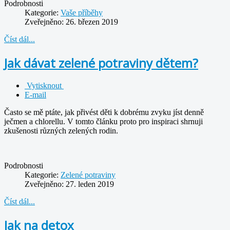
Podrobnosti
Kategorie:
Vaše příběhy
Zveřejněno: 26. březen 2019
Číst dál...
Jak dávat zelené potraviny dětem?
Vytisknout
E-mail
Často se mě ptáte, jak přivést děti k dobrému zvyku jíst denně
ječmen a chlorellu. V tomto článku proto pro inspiraci shrnuji
zkušenosti různých zelených rodin.
Podrobnosti
Kategorie:
Zelené potraviny
Zveřejněno: 27. leden 2019
Číst dál...
Jak na detox