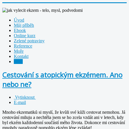
Úvod
Můj příběh
Ebook
Online kurz
Zelené potraviny
Reference
Moře
Kontakt
Blog
Cestování s atopickým ekzémem. Ano
nebo ne?
Vytisknout
E-mail
Mnoho ekzematiků si myslí, že kvůli své kůži cestovat nemohou. Já
cestování miluju a nechtěla jsem se ho zcela vzdát ani v letech, kdy
byl ekzém každodenní součástí mého života. Dokonce mi cestování
mnohdy paradoxně pomohlo ekzém lépe zvládat!