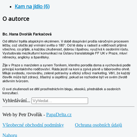
Kam na jídlo (6)
O autorce
Bc. Hana Dvořák Farkačová
Od dětství trpěla atopickým ekzémem. V době dospívání prošla náročným procesem
léčby, což otočilo její vnímání světa o 180°. Od té doby s radostí a vděčností přijímá
všechno, co přijde, a každou zkušenost, dobrou i špatnou, využívá k osobními růstu.
Vystudovala mezikulturní komunikaci na Ústavu translatologie FF UK v Praze, mluví
německy, anglicky a španělsky.
Žije v Praze s manželem a synem Toníkem, kterého porodila doma a vychovává podle
principů kontaktního rodičovství. Ráda jezdí na koni a zpívá písně u táborového ohně.
Miluje svobodu, rovnováhu, zelené potraviny a etický síťový marketing. Věří, že každý
člověk může být zdravý, šťastný a úspěšný, pokud se rozhodne být ve svém životě
aktivním tvůrcem.
O své zkušenosti se dělí prostřednictvím blogu, ebooků, přednášek a osobních
konzultací.
Vyhledávání...
Web by Petr Dvořák -
PapaDelta.cz
Všeobecné obchodní podmínky
Ochrana osobních údajů
Nahoru