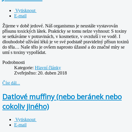
Vytisknout
E-mail
Žijeme v době jedové. Náš organismus je neustále vystavován
přísunu toxických látek. Prakticky se tomu nelze vyhnout: S toxiny
se setkáváme v potravinách, v kosmetice, v ovzduší i ve vodě. I
dlouhodobé užívání léků je ve své podstatě pravidelný přísun toxinů
do těla… Naše tělo je ovšem naprosto úžasné a do značné míry se
umí s toxiny vypořádat.
Podrobnosti
Kategorie:
Hlavní články
Zveřejněno: 20. duben 2018
Číst dál...
Datlové muffiny (nebo beránek nebo
cokoliv jiného)
Vytisknout
E-mail