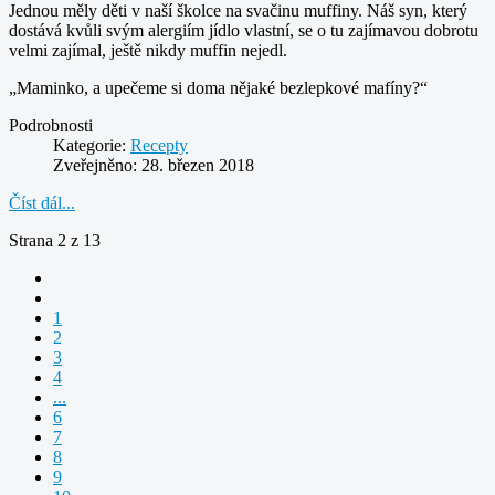
Jednou měly děti v naší školce na svačinu muffiny. Náš syn, který
dostává kvůli svým alergiím jídlo vlastní, se o tu zajímavou dobrotu
velmi zajímal, ještě nikdy muffin nejedl.
„Maminko, a upečeme si doma nějaké bezlepkové mafíny?“
Podrobnosti
Kategorie:
Recepty
Zveřejněno: 28. březen 2018
Číst dál...
Strana 2 z 13
1
2
3
4
...
6
7
8
9