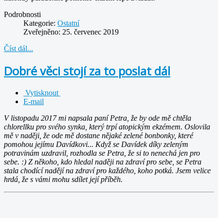
Podrobnosti
Kategorie:
Ostatní
Zveřejněno: 25. červenec 2019
Číst dál...
Dobré věci stojí za to poslat dál
Vytisknout
E-mail
V listopadu 2017 mi napsala paní Petra, že by ode mě chtěla
chlorellku pro svého synka, který trpí atopickým ekzémem. Oslovila
mě v naději, že ode mě dostane nějaké zelené bonbonky, které
pomohou jejímu Davídkovi... Když se Davídek díky zeleným
potravinám uzdravil, rozhodla se Petra, že si to nenechá jen pro
sebe. :) Z někoho, kdo hledal naději na zdraví pro sebe, se Petra
stala chodící nadějí na zdraví pro každého, koho potká. Jsem velice
hrdá, že s vámi mohu sdílet její příběh.